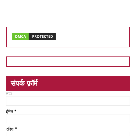
संपर्क फ़ॉर्म
नाम
ईमेल
*
संदेश
*