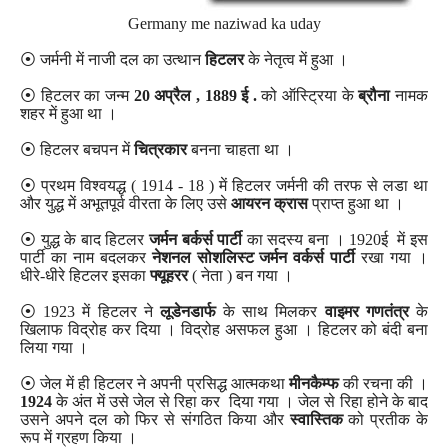
Germany me naziwad ka uday
⦿ जर्मनी में नाजी दल का उत्थान
हिटलर
के नेतृत्व में हुआ ।
⦿ हिटलर का जन्म
20 अप्रैल , 1889 ई .
को ऑस्ट्रिया के
ब्रौना
नामक
शहर में हुआ था ।
⦿ हिटलर बचपन में
चित्रकार
बनना चाहता था ।
⦿ प्रथम विश्वयद्ध ( 1914 - 18 ) में हिटलर जर्मनी की तरफ से लडा था
और युद्ध में अभूतपूर्व वीरता के लिए उसे
आयरन क्रास
प्राप्त हुआ था ।
⦿ युद्ध के बाद हिटलर
जर्मन बर्कर्स पार्टी
का सदस्य बना । 1920ई में इस
पार्टी का नाम बदलकर
नेशनल सोशलिस्ट जर्मन वर्कर्स पार्टी
रखा गया ।
धीरे-धीरे हिटलर इसका
फ्यूहरर
( नेता ) बन गया ।
⦿ 1923 में हिटलर ने
लूडेनडार्फ
के साथ मिलकर
वाइमर गणतंत्र
के
खिलाफ विद्रोह कर दिया । विद्रोह असफल हुआ । हिटलर को बंदी बना
लिया गया ।
⦿ जेल में ही हिटलर ने अपनी प्रसिद्ध आत्मकथा
मीनकैम्फ
की रचना की ।
1924
के अंत में उसे जेल से रिहा कर दिया गया । जेल से रिहा होने के बाद
उसने अपने दल को फिर से संगठित किया और
स्वास्तिक
को प्रतीक के
रूप में ग्रहण किया ।