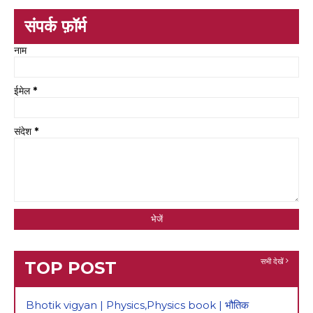
संपर्क फ़ॉर्म
नाम
ईमेल
*
संदेश
*
सभी देखें
TOP POST
Bhotik vigyan | Physics,Physics book | भौतिक