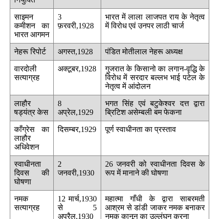
साइमन
3
भारत में लाला लाजपत राय के नेतृत्व
कमीशन का
फ़रवरी,1928
में विरोध एवं उनपर लाठी चार्ज
भारत आगमन
नेहरू रिपोर्ट
अगस्त,1928
पंडित मोतीलाल नेहरू अध्यक्ष
वारदोली
अक्टूबर,1928
गुजरात के किसानो का लगान-वृद्धि के
सत्याग्रह
विरोध में सरदार बल्लभ भाई पटेल के
नेतृत्व में आंदोलन
लाहौर
8
भगत सिंह एवं बटुकेश्वर दत्त द्वारा
षड्यंत्र केस
अप्रेल,1929
ब्रिटिश असेम्बली बम फेकना
काँग्रेस का
दिसम्बर,1929
पूर्ण स्वाधीनता का प्रस्ताव
लाहौर
अधिवेशन
स्वाधीनता
2
26 जनवरी को स्वाधीनता दिवस के
दिवस की
जनवरी,1930
रूप में मानाने की घोषणा
घोषणा
नमक
12 मार्च,1930
महात्मा गाँधी के द्वारा साबरमती
सत्याग्रह
से 5
आश्रम से डांडी जाकर नमक बनाकर
अप्रैल,1930
नमक कानून का उल्लंघन करना