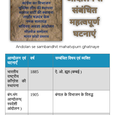
Andolan se sambandhit mahatvpurn ghatnaye
आन्दोलन एवं
वर्ष
सम्बंधित विषय एवं व्यक्ति
घटनाएँ
भारतीय
1885
ऐ. ओ. ह्यूम (बम्बई )
राष्ट्रीय
काँग्रेस की
स्थापना
बंग-भंग
1905
बंगाल के विभाजन के विरुद्ध
आन्दोलन(
स्वदेशी
आंदोलन )