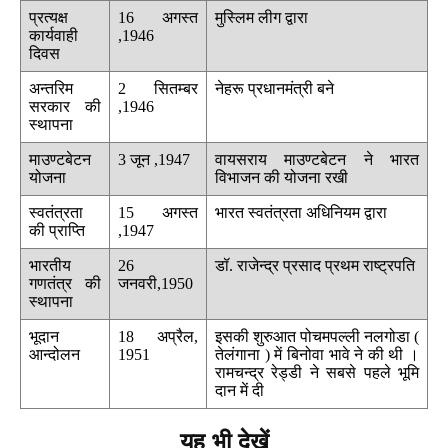
प्रत्यक्ष
16 अगस्त
मुस्लिम लीग द्वारा
कार्यवाही
,1946
दिवस
अन्तरिम
2 सितम्बर
नेहरू प्रधानमंत्री बने
सरकार की
,1946
स्थापना
माउण्टबेटन
3 जून ,1947
वायसराय माउण्टबेटन ने भारत
योजना
विभाजन की योजना रखी
स्वतंत्रता
15 अगस्त
भारत स्वतंत्रता अधिनियम द्वारा
की प्राप्ति
,1947
भारतीय
26
डॉ. राजेन्द्र प्रसाद प्रथम राष्ट्रपति
गणतंत्र की
जनवरी,1950
स्थापना
भूदान
18 अप्रैल,
इसकी शुरुआत पोचमपल्ली नलगोडा (
आन्दोलन
1951
तेलंगाना ) में बिनोवा भावे ने की थी ।
रामचन्द्र रेड्डी ने सबसे पहले भूमि
दान में दी
यह भी देखें