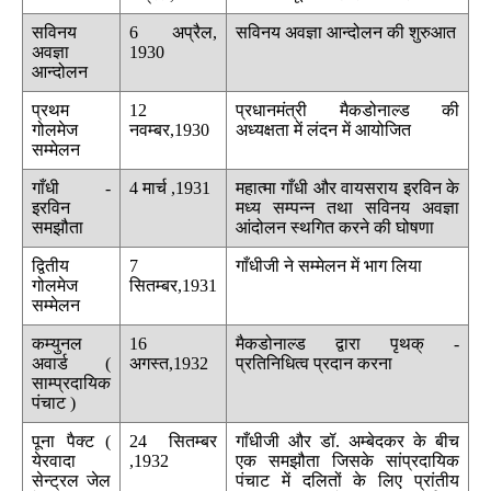
सविनय
6 अप्रैल,
सविनय अवज्ञा आन्दोलन की शुरुआत
अवज्ञा
1930
आन्दोलन
प्रथम
12
प्रधानमंत्री मैकडोनाल्ड की
गोलमेज
नवम्बर,1930
अध्यक्षता में लंदन में आयोजित
सम्मेलन
गाँधी -
4 मार्च ,1931
महात्मा गाँधी और वायसराय इरविन के
इरविन
मध्य सम्पन्न तथा सविनय अवज्ञा
समझौता
आंदोलन स्थगित करने की घोषणा
द्वितीय
7
गाँधीजी ने सम्मेलन में भाग लिया
गोलमेज
सितम्बर,1931
सम्मेलन
कम्युनल
16
मैकडोनाल्ड द्वारा पृथक् -
अवार्ड (
अगस्त,1932
प्रतिनिधित्व प्रदान करना
साम्प्रदायिक
पंचाट )
पूना पैक्ट (
24 सितम्बर
गाँधीजी और डॉ. अम्बेदकर के बीच
येरवादा
,1932
एक समझौता जिसके सांप्रदायिक
सेन्ट्रल जेल
पंचाट में दलितों के लिए प्रांतीय