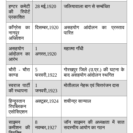
हण्टर कमेटी
28 मई,1920
जलियावाला बाग से सम्बंधित
की रिपोर्ट
प्रकाशित
काँग्रेस का
दिसम्बर,1920
असहयोग आंदोलन का प्रस्ताव
नागपुर
पारित
अधिवेशन
असहयोग
1
महात्मा गाँधी
आंदोलन का
अगस्त,1920
आरंभ
चौरी - चौरा
5
गोरखपुर जिले (उ.प्र.) की घटना के
काण्ड
फरवरी,1922
बाद असहयोग आंदोलन स्थगित
स्वराज पार्टी
1
मोतीलाल नेहरू एवं चित्तरंजन दास
की स्थापना
जनवरी,1923
हिन्दुस्तान
अक्टूबर,1924
शचीन्द्र सान्याल
रिपब्लिकन
एसोसिएशन
साइमन
8
जॉन साइमन की अध्यक्षता में सात
कमीशन की
नवम्बर,1927
सदस्यीय आयोग का गठन
नियुक्ति