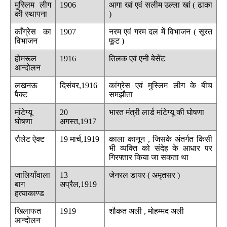
मुस्लिम लीग
1906
आगा खां एवं सलीम उल्ला खां ( ढाका
की स्थापना
)
काँग्रेस का
1907
नरम एवं गरम दल में विभाजन ( सूरत
विभाजन
फूट )
होमरूल
1916
तिलक एवं एनी बेसेंट
आन्दोलन
लखनऊ
दिसंबर,1916
कांग्रेस एवं मुस्लिम लीग के बीच
पैक्ट
समझौता
मांटेग्यू
20
भारत मंत्री लार्ड मांटेग्यू की घोषणा
घोषणा
अगस्त,1917
रौलेट ऐक्ट
19 मार्च,1919
काला कानून , जिसके अंतर्गत किसी
भी व्यक्ति को संदेह के आधार पर
गिरफ्तार किया जा सकता था
जालियाँवाला
13
जेनरल डायर ( अमृतसर )
बाग
अप्रैल,1919
हत्याकाण्ड
खिलाफत
1919
शौकत अली , मोहम्मद अली
आन्दोलन