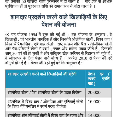
को उसकी 50 फीसदी राशि पुरस्कार में दी जाती है । यदि एक से अधिक
प्रशिक्षक हों तो पुरस्कार राशि को समान रूप से बांटा जाता है ।
शानदार प्रदर्शन करने वाले खिलाड़ियों के लिए
पेंशन की योजना
⦿ यह योजना 1994 में शुरू की गई थी । इस योजना के अनुसार , वे
खिलाड़ी , जो भारतीय नागरिक हैं और जिन्होंने ओलंपिक खेलों , विश्व कप /
विश्व चैंपियनशिप , एशियाई खेलों , राष्ट्रमंडल और पैरा - ओलंपिक खेलों
और पैरा-एशियाई खेलों में स्वर्ण , रजत और कांस्य पदक जीते हैं , जिनकी
आयु 30 वर्ष की हो चुकी है और सक्रिय खेल करियर से रिटायर हो चुके हैं ,
वे जीवनभर के लिए पेंशन पाने योग्य हैं । अप्रैल 2018 से पेंशन की दरें
दोगुनी हो गई हैं । पेंशन की बढ़ी हुई दरें निम्नानुसार है :
शानदार प्रदर्शन करने वाले खिलाड़ियों की श्रेणी
पेंशन दर (
रूपये प्रति
माह )
ओलंपिक खेलों / पैरा ओलंपिक खेलों के पदक विजेता
20,000
ओलंपिक में विश्व कप / ओलंपिक और एशियाई खेलों
16,000
के विश्व चैंपियनशिप में स्वर्ण पदक विजेता
ओलंपिक और एशियाई खेलों में विश्व कप के रजत और
14,000