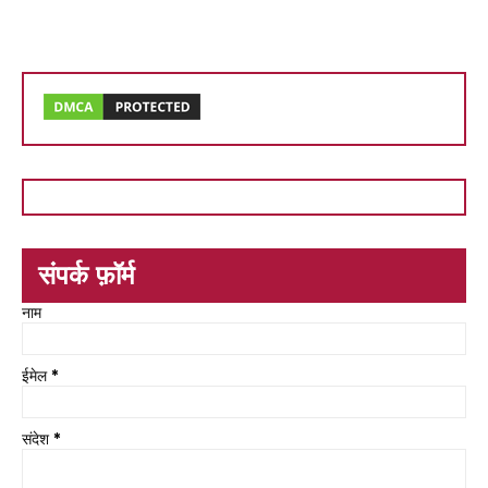
संपर्क फ़ॉर्म
नाम
ईमेल
*
संदेश
*