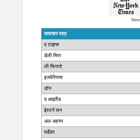
News
समाचार पत्र
द टाइम्स
डेली मिरर
ली फिगारो
इजवेस्तिया
डॉन
द आइलैंड
ईस्टर्न सन
अल अहरम
मर्डेका