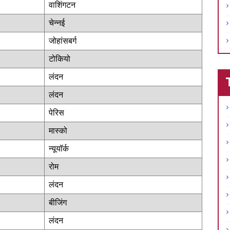
वाशिंगटन
चेन्नई
जोहांसबर्ग
टोकियो
लंदन
लंदन
पेरिस
मास्को
न्यूयॉर्क
रोम
लंदन
बीजिंग
लंदन